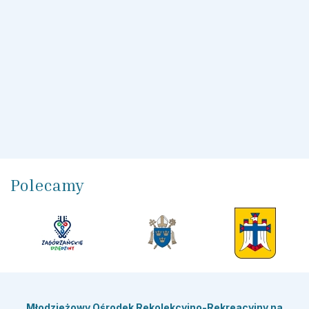
Polecamy
Młodzieżowy Ośrodek Rekolekcyjno-Rekreacyjny
na