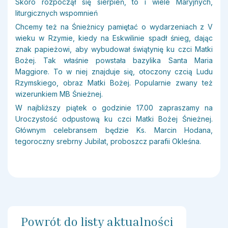
Skoro rozpoczął się sierpień, to i wiele Maryjnych,
Historia ośrodka
liturgicznych wspomnień
Chcemy też na Śnieżnicy pamiętać o wydarzeniach z V
Pod opieką Świętych
wieku w Rzymie, kiedy na Eskwilinie spadł śnieg, dając
znak papieżowi, aby wybudował świątynię ku czci Matki
Bożej. Tak właśnie powstała bazylika Santa Maria
Maggiore. To w niej znajduje się, otoczony czcią Ludu
Rzymskiego, obraz Matki Bożej. Popularnie zwany też
wizerunkiem MB Śnieżnej.
W najbliższy piątek o godzinie 17.00 zapraszamy na
Uroczystość odpustową ku czci Matki Bożej Śnieżnej.
Głównym celebransem będzie Ks. Marcin Hodana,
tegoroczny srebrny Jubilat, proboszcz parafii Okleśna.
Powrót do listy aktualności